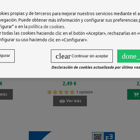
okies propias y de terceros para mejorar nuestros servicios mediante el a
vegación. Puede obtener más información y configurar sus preferencias
igurar" o en la
política de cookies
.
 todas las cookies haciendo clic en el botón «Aceptar», rechazarlas en «
nfigurar su uso haciendo clic en «Configurar».
clear
done_
igurar
Continuar sin aceptar
Declaración de cookies actualizada por última vez 
TTON FEEL
CAREFREE 100% ORGANIC
EVAX ADAPT
IA FRESCA 20
COTTON TOPSHEET NORMAL
LIP
SIN FRAGANCIA 30 SALVASLIP
€
2,49 €
2
1 opinión
 más
Ver más