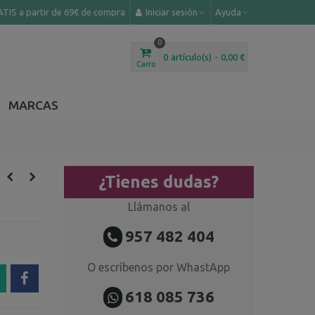
TIS a partir de 69€ de compra
Iniciar sesión
Ayuda
0
0
artículo(s)
-
0,00 €
Carro
MARCAS
¿Tienes dudas?
Llámanos al
957 482 404
O escríbenos por WhastApp
618 085 736