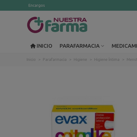
Encargos
INICIO
PARAFARMACIA
MEDICAM
Inicio
>
Parafarmacia
>
Higiene
>
Higiene Íntima
>
Menst