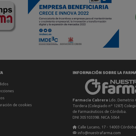
TA
INFORMACIÓN SOBRE LA FARM
didos
ecciones
tos
Farmacia Cabrera
Ldo. Demetrio 
uración de cookies
Tordera (Colegiado nº 1287) Colegio
de Farmacéuticos de Córdoba.
DNI 30510339B. NICA 5064
Calle Lucano, 17 - 14003 Córdob
info@nuestrafarma.com