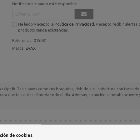
Notificarme cuando esté disponible
He leído y acepto la
Política de Privacidad
, y acepto recibir alertas
producto tenga existencias.
Referencia:
015081
Marca:
EVAX
alvaslips®. Tan suaves como tus braguitas, debido a su cobertura con tacto de
 para que te sientas cómoda todo el día. Además, su núcleo superabsorbente
ción de cookies