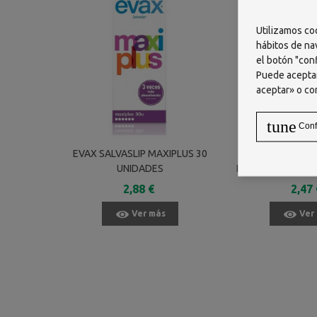
Utilizamos co
hábitos de na
el botón "conf
Puede aceptar
aceptar» o co
tune
Conf
EVAX SALVASLIP MAXIPLUS 30
CAREFREE CO
UNIDADES
NORMAL FRAGANC
SALVAS
2,88 €
2,47 
Ver más
Ver