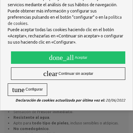
¿Cómo se usa
Isdin Fotoprotector
servicios mediante el análisis de sus hábitos de navegación.
Bruma Facial SPF 50 100 ml
?
Puede obtener más información y configurar sus
preferencias pulsando en el botón "configurar" o en la
política
Agitar antes de usar. Pulverizar generosamente
Isdin
de cookies
.
Fotoprotector Bruma Facial SPF 50 100 ml
sobre el rostro a
una distancia aproximada de 15-20 cm, con los ojos y la boca
Puede aceptar todas las cookies haciendo clic en el botón
cerrados. No es necesario extender. Aplicar antes de la exposición
«Aceptar», rechazarlas en «Continuar sin aceptar» o configurar
solar y reaplicar cada 2 horas o tras sudar, nadar o secarse con la
su uso haciendo clic en «Configurar».
toalla.
Puede utilizarse como último paso de la rutina facial o para fijar el
done_all
Aceptar
maquillaje, aportando un efecto inmediato de
luminosidad y
buena cara
.
clear
¿Qué beneficios tiene su uso?
Continuar sin aceptar
Alta protección SPF 50 frente a rayos UVB y UVA.
tune
Protección frente a la
luz azul (HE-VL)
.
Configurar
Bruma ultrafina e invisible
con acabado transparente.
Declaración de cookies actualizada por última vez el:
20/06/2022
Permite la
reaplicación sobre maquillaje
.
Efecto fijador que realza la luminosidad natural del rostro.
Sensación de
frescor inmediato
.
Resistente al agua
.
Apto para
todo tipo de pieles
, incluso sensibles o atópicas.
No comedogénico
.