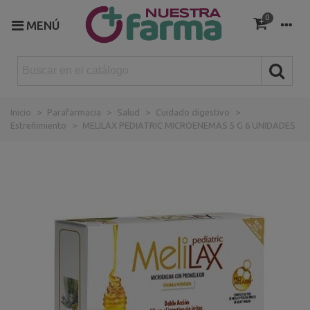
0
MENÚ
Inicio
>
Parafarmacia
>
Salud
>
Cuidado digestivo
>
Estreñimiento
>
MELILAX PEDIATRIC MICROENEMAS 5 G 6 UNIDADES