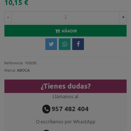
10,15 €
-
+
AÑADIR
Referencia:
169285
Marca:
ABOCA
¿Tienes dudas?
Llámanos al
957 482 404
O escríbenos por WhastApp