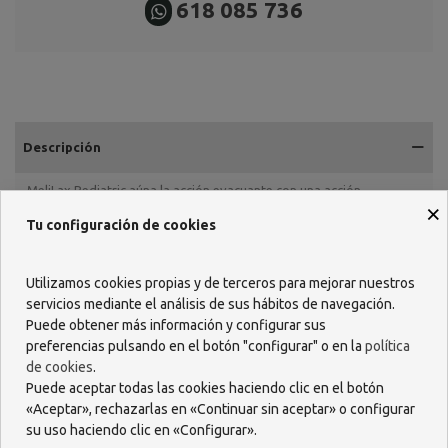
618 085 736
Descripción
MeliLax Pediatric aúna la acción evacuante con una acción
×
protectora de la mucosa rectal.
Tu configuración de cookies
MeliLax Pediatric ejerce una acción evacuante que induce un
estímulo de activación de la defecación.
MeliLax Pediatric además, gracias a sus propiedades similares a las
Utilizamos cookies propias y de terceros para mejorar nuestros
del moco y a su viscosidad, protege la mucosa rectal durante el
servicios mediante el análisis de sus hábitos de navegación.
paso de las heces.
Puede obtener más información y configurar sus
preferencias pulsando en el botón "configurar" o en la
política
Estas propiedades especiales, junto con su acción antioxidante,
confieren al producto la capacidad de proteger y en consecuencia
de cookies
.
aliviar la mucosa.
Puede aceptar todas las cookies haciendo clic en el botón
«Aceptar», rechazarlas en «Continuar sin aceptar» o configurar
ACCIÓN Y DESCRIPCIÓN
su uso haciendo clic en «Configurar».
Está indicado para el tratamiento del estreñimiento en niños y lactantes,