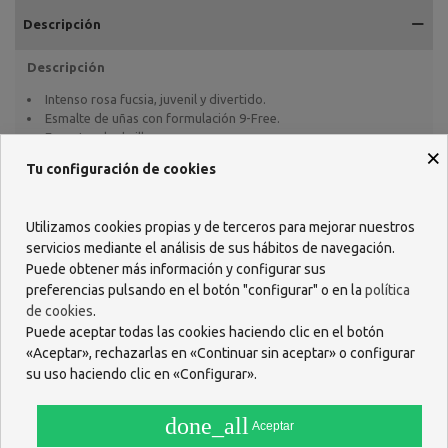
Descripción
Descripción
Intenso rosa fucsia, juvenil y divertido.
Esmalte de uñas con formulación 9-Free.
Espectacular brillo.
×
Innovadora tecnología de color, con alta pigmentación para una
Tu configuración de cookies
máxima cobertura.
Consigue una perfecta aplicación con nuestro pincel EAB que
garantiza un acabado profesional y uniforme en toda la superficie
Utilizamos cookies propias y de terceros para mejorar nuestros
de la uña.
servicios mediante el análisis de sus hábitos de navegación.
Beneficios
Puede obtener más información y configurar sus
preferencias pulsando en el botón "configurar" o en la
política
Los esmaltes MIA garantizan una manicura perfecta cuidando de
de cookies
.
la salud de tus uñas gracias a su innovadora formulación.
Puede aceptar todas las cookies haciendo clic en el botón
Equilibrio perfecto entre salud y belleza pudiendo elegir dentro
«Aceptar», rechazarlas en «Continuar sin aceptar» o configurar
de una amplia gama de colores basados en las últimas tendencias
su uso haciendo clic en «Configurar».
de moda.
Innovadora tecnología de color: Permite fijar el color del
esmalte en las uñas, gracias a su alta pigmentación para lograr una
done_all
Aceptar
manicura más duradera.