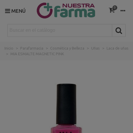
0
MENÚ
Inicio
>
Parafarmacia
>
Cosmética y Belleza
>
Uñas
>
Laca de uñas
>
MIA ESMALTE MAGNETIC PINK