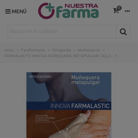
0
MENÚ
Inicio
>
Parafarmacia
>
Ortopedia
>
Muñequeras
>
FARMALASTIC INNOVA MUÑEQUERA METAPULGAR TALLA - 1