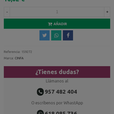
-
+
AÑADIR
Referencia:
159272
Marca:
CINFA
¿Tienes dudas?
Llámanos al
957 482 404
O escríbenos por WhastApp
618 085 736