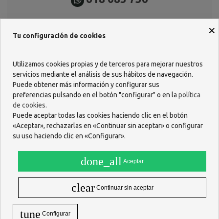
×
Tu configuración de cookies
Utilizamos cookies propias y de terceros para mejorar nuestros
Descripción
servicios mediante el análisis de sus hábitos de navegación.
Puede obtener más información y configurar sus
Para lesiones de muñeca y/o pulgar.
preferencias pulsando en el botón "configurar" o en la
política
Características
de cookies
.
Puede aceptar todas las cookies haciendo clic en el botón
Sistema doble de ajuste: en el pulgar y muñeca.
«Aceptar», rechazarlas en «Continuar sin aceptar» o configurar
Dos férulas que estabilizan la posición del pulgar.
Confort para la piel, la prenda es transpirable y libera humedad.
su uso haciendo clic en «Configurar».
Tejido elástico extrafino adaptable a la anatomía de la mano.
Es válida para ambas manos.
done_all
Aceptar
ACCIÓN Y DESCRIPCIÓN
Prevención:- Tras inmovilización en lesiones traumáticas.-
clear
Continuar sin aceptar
Prevención si se lesiona con facilidad del pulgar.Sujeción:-
Inflamación de la articulación del pulgar.- Procesos artríticos.-
tune
Artropatía degenerativa.
Configurar