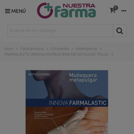
0
MENÚ
Inicio
>
Parafarmacia
>
Ortopedia
>
Muñequeras
>
FARMALASTIC INNOVA MUÑEQUERA METAPULGAR TALLA - 2