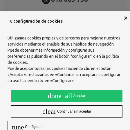
×
Tu configuración de cookies
Utilizamos cookies propias y de terceros para mejorar nuestros
Descripción
servicios mediante el análisis de sus hábitos de navegación.
Puede obtener más información y configurar sus
Para lesiones de muñeca y/o pulgar.
preferencias pulsando en el botón "configurar" o en la
política
Características
de cookies
.
Puede aceptar todas las cookies haciendo clic en el botón
Sistema doble de ajuste: en el pulgar y muñeca.
«Aceptar», rechazarlas en «Continuar sin aceptar» o configurar
Dos férulas que estabilizan la posición del pulgar.
Confort para la piel, la prenda es transpirable y libera humedad.
su uso haciendo clic en «Configurar».
Tejido elástico extrafino adaptable a la anatomía de la mano.
Es válida para ambas manos.
done_all
Aceptar
ACCIÓN Y DESCRIPCIÓN
Prevención:- Tras inmovilización en lesiones traumáticas.-
clear
Continuar sin aceptar
Prevención si se lesiona con facilidad del pulgar.Sujeción:-
Inflamación de la articulación del pulgar.- Procesos artríticos.-
tune
Artropatía degenerativa.
Configurar