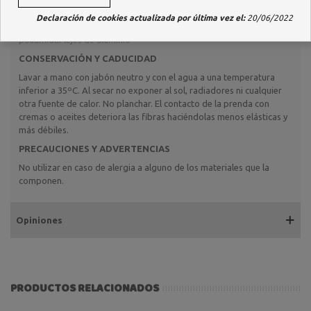
COMPOSICIÓN
Declaración de cookies actualizada por última vez el:
20/06/2022
Tejido elástico: 18% elastómero; 72% poliamida.Sujeciones: 100%
poliamidaFlejes de aluminio
CONSERVACIÓN Y CADUCIDAD
Lavar a mano con jabón neutro y con el agua a una temperatura
inferior a 35ºC. Al secar no exponer al sol, radiadores ni cualquier
otra fuente de calor. No planchar. El contacto de la prenda con
cremas o aceites deteriora las fibras haciéndolas menos elásticas y
más débiles.
PRECAUCIONES Y ADVERTENCIAS
No utilizar en caso de alergia a alguno de los materiales que la
componen.
Opiniones
PRODUCTOS RELACIONADOS