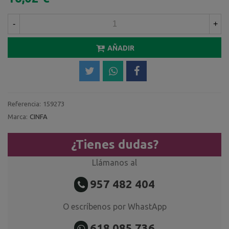
-
+
AÑADIR
Referencia:
159273
Marca:
CINFA
¿Tienes dudas?
Llámanos al
957 482 404
O escríbenos por WhastApp
618 085 736