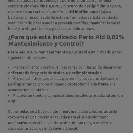
enfermedades periodontales y periimplantarias. Su fórmula
contiene
clorhexidina 0,05%
y
cloruro de cetilpiridinio 0,05%
,
ofreciendo un control diario eficaz del
biofilm bucal
(placa
bacteriana) responsable de estas enfermedades. Este producto
está diseñado para ayudar a prevenir recaídas, mantener la salud
bucal y proteger frente a posibles complicaciones.
¿Para qué está indicado
Perio Aid 0,05%
Mantenimiento y Control
?
Perio Aid 0,05% Mantenimiento y Control
está indicado en las
siguientes situaciones:
Mantenimiento y control en personas con riesgo de desarrollar
enfermedades periodontales o periimplantarias
.
Prevención de recaídas tras procedimientos periodontales o
periimplantarios, proporcionando protección diaria frente a la
acumulación de biofilm.
Protección frente a complicaciones bucales asociadas al biofilm
oral.
Su formulación a base de
clorhexidina
a baja concentración lo
convierte en una opción adecuada para el uso prolongado,
manteniendo un alto nivel de protección sin riesgo de efectos
secundarios severos en la cavidad bucal.