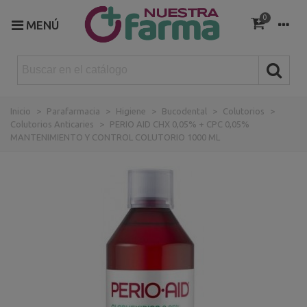
0
MENÚ
Inicio
>
Parafarmacia
>
Higiene
>
Bucodental
>
Colutorios
>
Colutorios Anticaries
>
PERIO AID CHX 0,05% + CPC 0,05%
MANTENIMIENTO Y CONTROL COLUTORIO 1000 ML