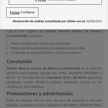
Coenzima Q10:
Ayuda a regenerar y proteger la piel.
Glicerina:
Aporta hidratación intensa y duradera.
Otros emolientes y activos hidratantes diseñados para mejorar
tune
Configurar
la textura y la elasticidad de la piel.
Declaración de cookies actualizada por última vez el:
20/06/2022
Resultados esperados
Con el uso regular de
Acofar Nesira Crema de Manos
Concentrada
, se espera:
Manos visiblemente más suaves y nutridas.
Reducción de la sequedad y las grietas en pocos días.
Protección prolongada frente a factores externos.
Conclusión
Acofar Nesira Crema de Manos Concentrada
es la solución
perfecta para quienes buscan una crema altamente hidratante y
eficaz. Su fórmula rica en
coenzima Q10
y
glicerina
garantiza
resultados visibles desde la primera aplicación, incluso en las
condiciones más extremas.
Precauciones y advertencias
Evitar el contacto con los ojos. En caso de irritación o reacción
alérgica, suspender su uso y consultar a un médico. Mantener fuera