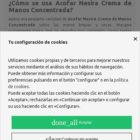
¿Cómo se usa
Acofar Nesira Crema de
Manos Concentrada
?
Aplica una pequeña cantidad de
Acofar Nesira Crema de Manos
Concentrada
sobre las manos limpias y secas. Masajea
suavemente hasta que se absorba por completo. Úsala tantas
×
veces como sea necesario, especialmente después de lavar las
Tu configuración de cookies
manos o exponerte a condiciones adversas.
¿Qué beneficios tiene su uso?
Utilizamos cookies propias y de terceros para mejorar nuestros
Entre los principales beneficios de
Acofar Nesira Crema de
Manos Concentrada
, destacan:
servicios mediante el análisis de sus hábitos de navegación.
Puede obtener más información y configurar sus
Hidratación profunda gracias a su contenido en
coenzima Q10
preferencias pulsando en el botón "configurar" o en la
política
y
glicerina
.
de cookies
.
Alivio inmediato de la sequedad y las grietas.
Puede aceptar todas las cookies haciendo clic en el botón
Piel más suave, lisa y protegida incluso en condiciones extremas.
«Aceptar», rechazarlas en «Continuar sin aceptar» o configurar
Fórmula concentrada que maximiza los resultados con poca
cantidad de producto.
su uso haciendo clic en «Configurar».
Composición
done_all
Aceptar
Los ingredientes principales de
Acofar Nesira Crema de Manos
Concentrada
son:
clear
Continuar sin aceptar