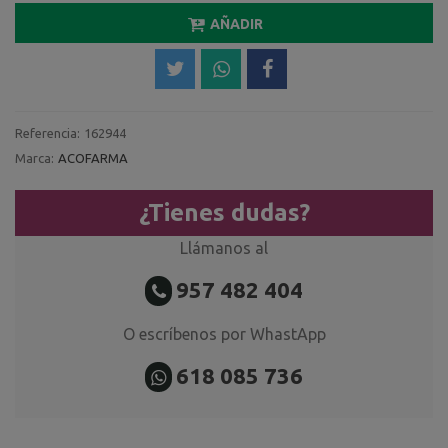
AÑADIR
Referencia:
162944
Marca:
ACOFARMA
¿Tienes dudas?
Llámanos al
957 482 404
O escríbenos por WhastApp
618 085 736