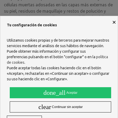
células muertas adosadas en las capas más externas de
su piel, residuos de maquillaje y restos de polución
y
contaminación que contribuyen a sensibilizar la piel y a
×
acelerar el envejecimiento prematuro de la misma.
Tu configuración de cookies
Tonifica los poros y
elimina el exceso de grasa
Utilizamos cookies propias y de terceros para mejorar nuestros
ayudando a conseguir una piel con un aspecto más
servicios mediante el análisis de sus hábitos de navegación.
joven. La piel se siente limpia y de este modo la piel
Puede obtener más información y configurar sus
asimila mejor nuestros tratamientos diarios, incluyendo
preferencias pulsando en el botón "configurar" o en la
política
nuestros aceites esenciales, sueros e hidratantes.
de cookies
.
Puede aceptar todas las cookies haciendo clic en el botón
«Aceptar», rechazarlas en «Continuar sin aceptar» o configurar
El masaje sónico experto penetra en las capas de la piel
su uso haciendo clic en «Configurar».
activando la microcirculación
.
done_all
Aceptar
Su cabezal es de acero (quirúrgico) y activa la circulación
y ayuda a la relajación muscular optimizando los
clear
tratamientos que apliquemos.
Continuar sin aceptar
ARTÍCULOS RELACIONADOS